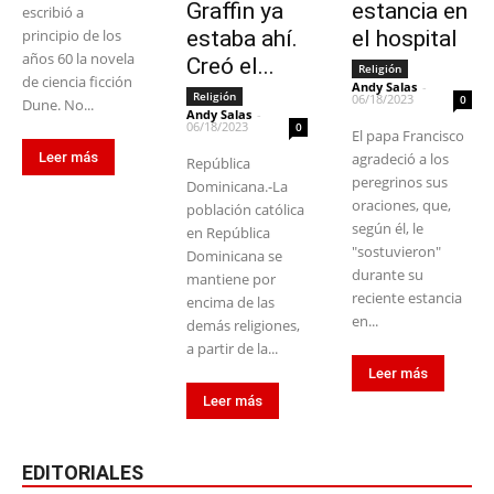
Graffin ya
estancia en
escribió a
principio de los
estaba ahí.
el hospital
años 60 la novela
Creó el...
Religión
de ciencia ficción
Andy Salas
-
Religión
06/18/2023
0
Dune. No...
Andy Salas
-
06/18/2023
0
El papa Francisco
Leer más
agradeció a los
República
peregrinos sus
Dominicana.-La
oraciones, que,
población católica
según él, le
en República
"sostuvieron"
Dominicana se
durante su
mantiene por
reciente estancia
encima de las
en...
demás religiones,
a partir de la...
Leer más
Leer más
EDITORIALES