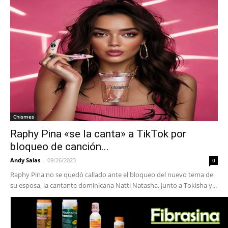
Chismes
Raphy Pina «se la canta» a TikTok por
bloqueo de canción...
Andy Salas
-
09/26/2023
0
Raphy Pina no se quedó callado ante el bloqueo del nuevo tema de
su esposa, la cantante dominicana Natti Natasha, junto a Tokisha y...