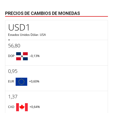
PRECIOS DE CAMBIOS DE MONEDAS
USD1
Estados Unidos Dólar.
USA
=
56,80
DOP
–0,13
%
0,95
EUR
+0,60
%
1,37
CAD
+0,64
%