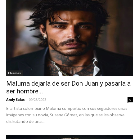
Chismes
Maluma dejaría de ser Don Juan y pasaría a
ser hombre...
Andy Salas
-
09/28/2023
0
El artista colombiano Maluma compartió con sus seguidores unas
imágenes con su novia, Susana Gómez, en las que se les observa
disfrutando de una...