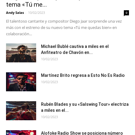
tema «Tú me...
Andy Salas
-
10/02/2023
0
El talentoso cantante y compositor Diego Jaar sorprende una vez
más con el estreno de su nuevo tema «Tú me quedas bien» en
colaboración...
Michael Bublé cautiva a miles en el
Anfiteatro de Chavón en...
10/02/2023
Martínez Brito regresa a Esto No Es Radio
10/02/2023
Rubén Blades y su «Salswing Tour» electriza
a miles en el...
10/02/2023
Alofoke Radio Show se posiciona número