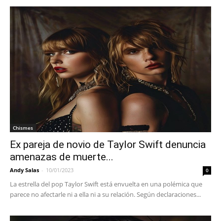
Chismes
Ex pareja de novio de Taylor Swift denuncia
amenazas de muerte...
Andy Salas
-
10/01/2023
0
La estrella del pop Taylor Swift está envuelta en una polémica que
parece no afectarle ni a ella ni a su relación. Según declaraciones...