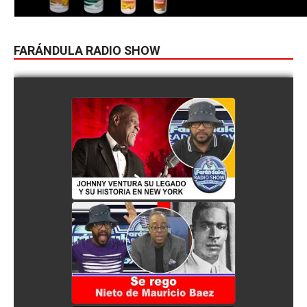
FARÁNDULA RADIO SHOW
JOHNNY VENTURA SU
LEGADO Y SU HISTORIA EN
NEW YORK
watch video
SE REGO EL NIETO DE
MAURICIO BAEZ
watch video