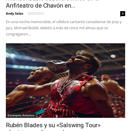
Anfiteatro de Chavón en...
Andy Salas
-
10/02/2023
0
En una noche memorable, el célebre cantante canadiense de pop y
jazz, Michael Bublé, deleitó a más de cinco mil almas que se
congregaron...
Escenario Artisrico
Rubén Blades y su «Salswing Tour»