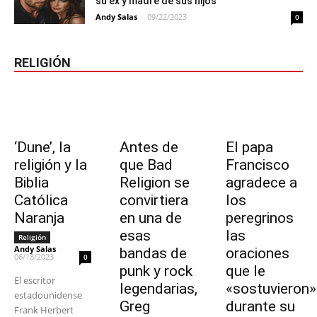
su ex y madre de sus hijos
Andy Salas
-
09/22/2023
0
RELIGIÓN
‘Dune’, la
Antes de
El papa
religión y la
que Bad
Francisco
Biblia
Religion se
agradece a
Católica
convirtiera
los
Naranja
en una de
peregrinos
esas
las
Religión
Andy Salas
-
bandas de
oraciones
06/18/2023
0
punk y rock
que le
El escritor
legendarias,
«sostuvieron»
estadounidense
Greg
durante su
Frank Herbert